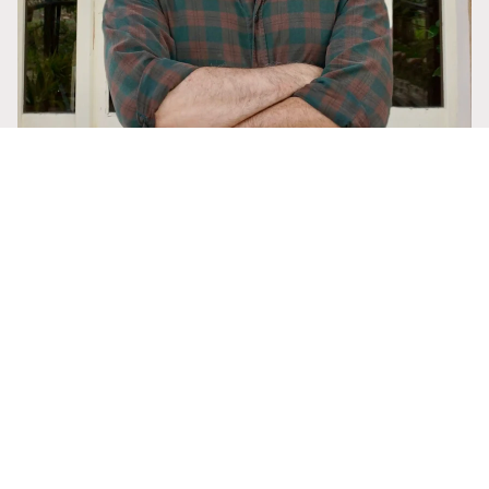
28,99 €
ABOUT THE ARTIST
Francesc Grimalt
Born in Palma de Mallorca in 1971, I studied Fine
Arts and Philosophy at the University of
Francesc Grima
Barcelona and furthered my education at the
École Nationale Supérieure des Beaux-Arts
(ENSBA) in Paris.
My professional activity focuses on illustration,
comics, and conceptual design for audiovisual