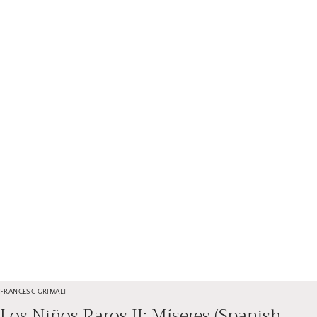
FRANCESC GRIMALT
Los Niños Raros II: Míseres (Spanish