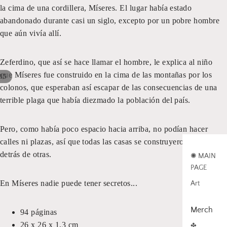
la cima de una cordillera, Míseres. El lugar había estado
abandonado durante casi un siglo, excepto por un pobre hombre
que aún vivía allí.
Zeferdino, que así se hace llamar el hombre, le explica al niño
que Míseres fue construido en la cima de las montañas por los
15
colonos, que esperaban así escapar de las consecuencias de una
terrible plaga que había diezmado la población del país.
Pero, como había poco espacio hacia arriba, no podían hacer
calles ni plazas, así que todas las casas se construyeron unas
detrás de otras.
✺ MAIN
PAGE
En Míseres nadie puede tener secretos...
Art
Merch
94 páginas
26 x 26 x 1,3 cm
✤