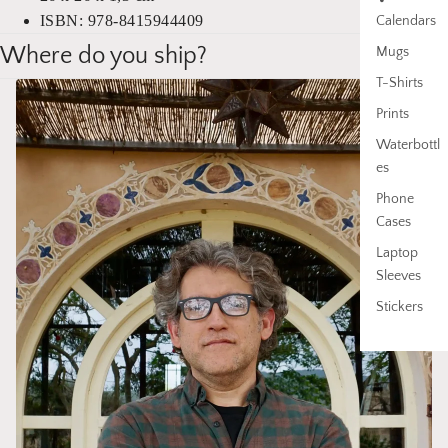
ISBN:
978-8415944409
Calendars
Where do you ship?
Mugs
T-Shirts
Prints
Waterbottl
es
Phone
Cases
Laptop
Sleeves
Stickers