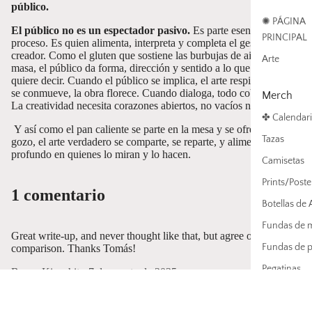
público.
✺ PÁGINA
El público no es un espectador pasivo.
Es parte esencial del
PRINCIPAL
proceso. Es quien alimenta, interpreta y completa el gesto del
creador. Como el gluten que sostiene las burbujas de aire en la
Arte
masa, el público da forma, dirección y sentido a lo que el arte
quiere decir. Cuando el público se implica, el arte respira. Cuando
se conmueve, la obra florece. Cuando dialoga, todo cobra vida.
Merch
La creatividad necesita corazones abiertos, no vacíos ni muros.
✤ Calendar
Y así como el pan caliente se parte en la mesa y se ofrece con
Tazas
gozo, el arte verdadero se comparte, se reparte, y alimenta algo
profundo en quienes lo miran y lo hacen.
Camisetas
Prints/Poste
1 comentario
Botellas de
Fundas de m
Great write-up, and never thought like that, but agree on the
Fundas de po
comparison. Thanks Tomás!
Pegatinas
Bruno Kinoshita
•
7 de agosto de 2025
Dejar un comentario