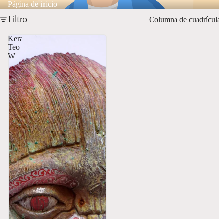
Página de inicio
Filtro
Columna de cuadrícul
Kera
Teo
W